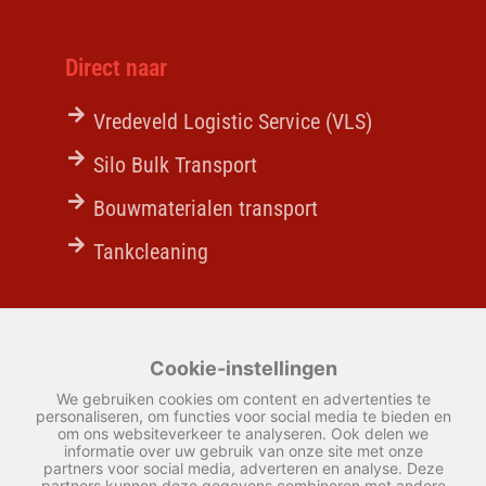
Direct naar
Vredeveld Logistic Service (VLS)
Silo Bulk Transport
Bouwmaterialen transport
Tankcleaning
Actueel
Cookie-instellingen
Partnership Vredeveld & Excluton
We gebruiken cookies om content en advertenties te
personaliseren, om functies voor social media te bieden en
om ons websiteverkeer te analyseren. Ook delen we
Een kijkje achter de schermen
informatie over uw gebruik van onze site met onze
partners voor social media, adverteren en analyse. Deze
partners kunnen deze gegevens combineren met andere