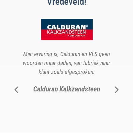
Vredeveld!
oor
b
Mijn ervaring is, Calduran en VLS geen
d
woorden maar daden, van fabriek naar
klant zoals afgesproken.
s.
v
Calduran Kalkzandsteen
b
h
e