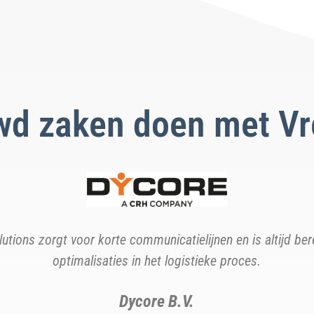
wd zaken doen met Vr
duran en VLS geen woorden maar daden, van fabriek naar kl
Calduran Kalkzandsteen