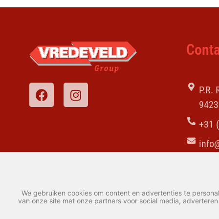
Conta
P.R.
9423
+31 
info
We gebruiken cookies om content en advertenties te personal
van onze site met onze partners voor social media, advertere