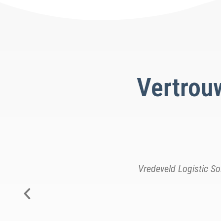
Vertrou
d bereid om te zoeken naar
Mijn ervaring is, Cal