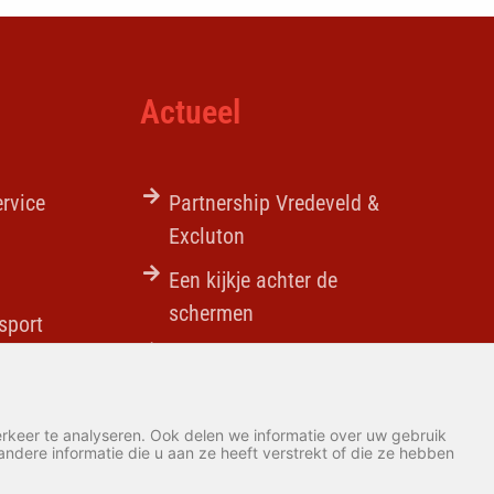
Actueel
ervice
Partnership Vredeveld &
Excluton
Een kijkje achter de
schermen
sport
Verbouwing vredeveld
afgerond
Nieuwe steenoplegger
rkeer te analyseren. Ook delen we informatie over uw gebruik
dere informatie die u aan ze heeft verstrekt of die ze hebben