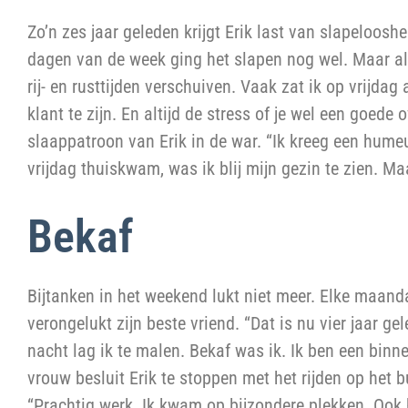
Zo’n zes jaar geleden krijgt Erik last van slapeloos
dagen van de week ging het slapen nog wel. Maar als j
rij- en rusttijden verschuiven. Vaak zat ik op vrijdag
klant te zijn. En altijd de stress of je wel een goede
slaappatroon van Erik in de war. “Ik kreeg een hume
vrijdag thuiskwam, was ik blij mijn gezin te zien. Ma
Bekaf
Bijtanken in het weekend lukt niet meer. Elke maand
verongelukt zijn beste vriend. “Dat is nu vier jaar g
nacht lag ik te malen. Bekaf was ik. Ik ben een binnen
vrouw besluit Erik te stoppen met het rijden op het b
“Prachtig werk. Ik kwam op bijzondere plekken. Ook 