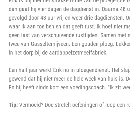
Erik is blij met het strakke ritme van de ploegendiens
dan gaat hij vier dagen de dagdienst in. Daarna 48 u
gevolgd door 48 uur vrij en weer drie dagdiensten. Om
waar ik aan toe ben en dat geeft rust. Ik hoef niet 
geen last van verschuivende rusttijden. Samen met mi
twee van Gasselternijveen. Een gouden ploeg. Lekk
in het dorp bij de aardappelzetmeelfabriek.
Een half jaar werkt Erik nu in ploegendienst. Het sl
gewend dat hij niet meer de hele week van huis is. D
En hij heeft sinds kort een voedingscoach. “Ik zit we
Tip:
Vermoeid? Doe stretch-oefeningen of loop een ro