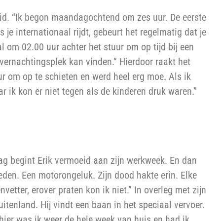
heid. “Ik begon maandagochtend om zes uur. De eerste
e internationaal rijdt, gebeurt het regelmatig dat je
 al om 02.00 uur achter het stuur om op tijd bij een
 overnachtingsplek kan vinden.” Hierdoor raakt het
ur om op te schieten en werd heel erg moe. Als ik
ar ik kon er niet tegen als de kinderen druk waren.”
ag begint Erik vermoeid aan zijn werkweek. En dan
eleden. Een motorongeluk. Zijn dood hakte erin. Elke
vetter, erover praten kon ik niet.” In overleg met zijn
uitenland. Hij vindt een baan in het speciaal vervoer.
hier was ik weer de hele week van huis en had ik