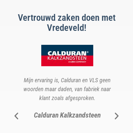
Vertrouwd zaken doen met
Vredeveld!
oor
b
Mijn ervaring is, Calduran en VLS geen
d
woorden maar daden, van fabriek naar
klant zoals afgesproken.
s.
v
Calduran Kalkzandsteen