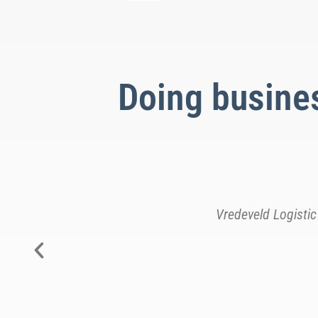
Doing busines
ways willing to explore
Mijn ervaring is, Cal