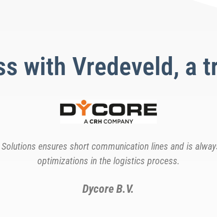
s with Vredeveld, a t
duran en VLS geen woorden maar daden, van fabriek naar kl
Calduran Kalkzandsteen