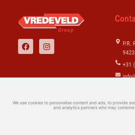
Conta
P.R.
9423
+31 
info
We use cookies to personalise content and ads, to provide soci
and analytics partners who may combine it
© Copyright 2026 – Vredeveld Group –
Privacy statement