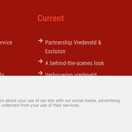
Current
ervice
Partnership Vredeveld &
Excluton
A behind-the-scenes look
ls
Verbouwing vredeveld
afgerond
New brick trailer
n about your use of our site with our social media, advertising
collected from your use of their services.
Realization by:
SiteOnline