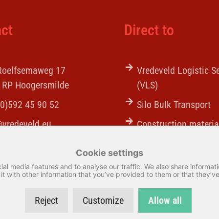
ct
Direct to
 Roelfsemaweg 17
Vredeveld Logistic S
 RP Hoogersmilde
(VLS)
(0)592 45 90 52
Silo Bulk Transport
@vredeveld.eu
Construction materia
transport
Cookie settings
Tankcleaning
al media features and to analyse our traffic. We also share informatio
 with other information that you’ve provided to them or that they’ve 
Reject
Customize
Allow all
–
Disclaimer
–
Sitemap